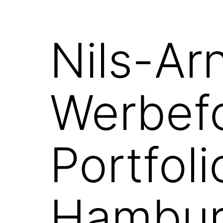
Nils-Ar
Werbefo
Portfol
Hambur