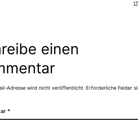
Or
1
reibe einen
mmentar
il-Adresse wird nicht veröffentlicht.
Erforderliche Felder s
tar
*