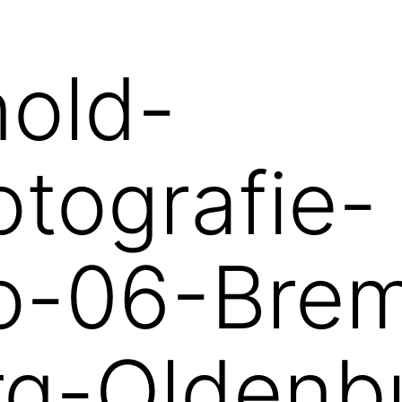
nold-
tografie-
io-06-Bre
g-Oldenb