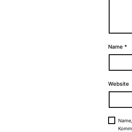
Name
*
Website
Name,
Komme