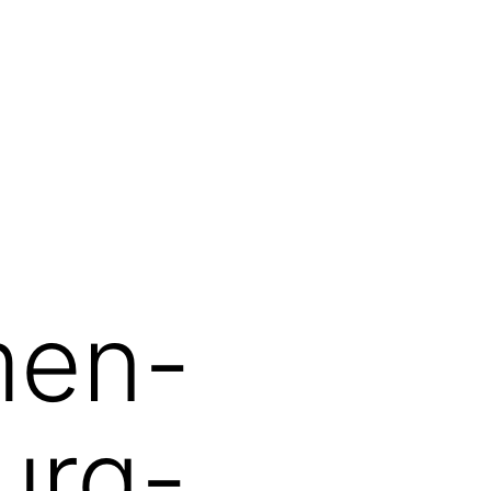
men-
urg-