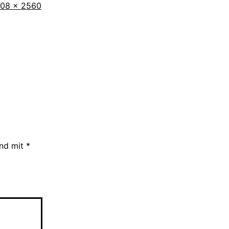
iginalgröße
708 × 2560
ind mit
*