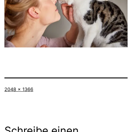
Originalgröße
2048 × 1366
Schreibe einen