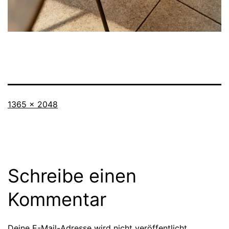
Originalgröße
1365 × 2048
Schreibe einen
Kommentar
Deine E-Mail-Adresse wird nicht veröffentlicht.