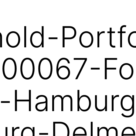
nold-Portfo
-00067-Fo
-Hamburg
urg-Delme