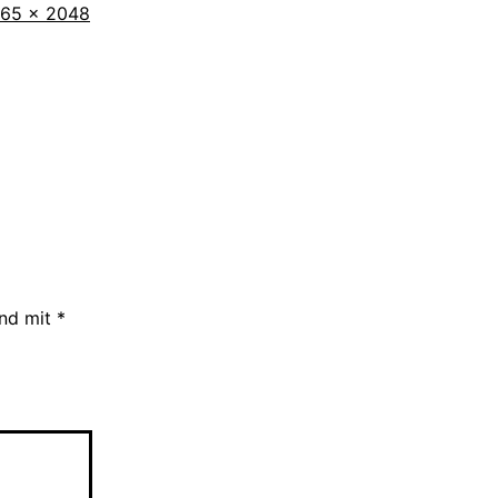
iginalgröße
365 × 2048
ind mit
*