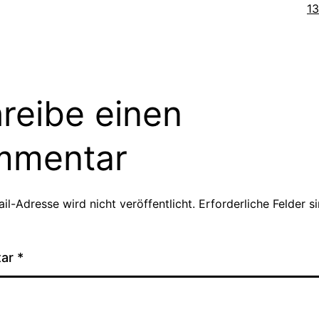
Or
1
reibe einen
mmentar
il-Adresse wird nicht veröffentlicht.
Erforderliche Felder s
tar
*