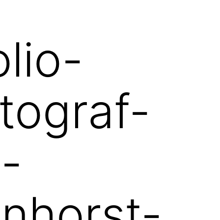
lio-
tograf-
-
nhorst-