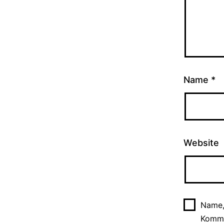
Name
*
Website
Name,
Komme