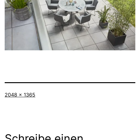
Originalgröße
2048 × 1365
Schreibe einen