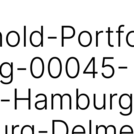
nold-Portfo
g-00045-
-Hamburg
urg-Delme