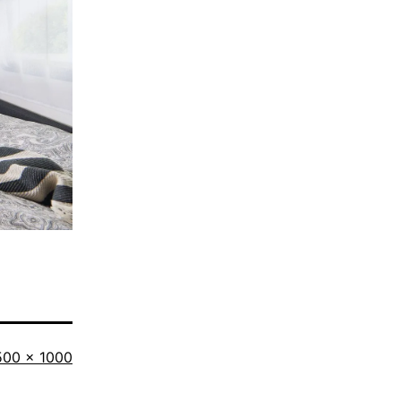
riginalgröße
500 × 1000