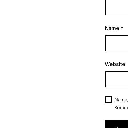
Name
*
Website
Name,
Komme