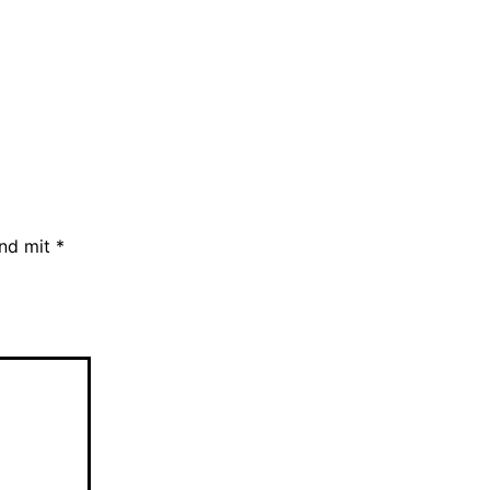
ind mit
*