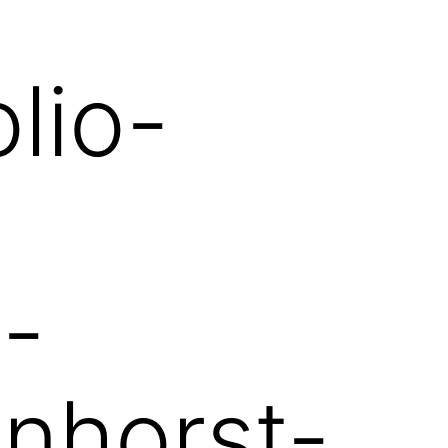
lio-
-
nhorst-