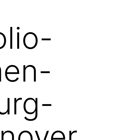
lio-
men-
urg-
nover