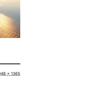
iginalgröße
048 × 1365