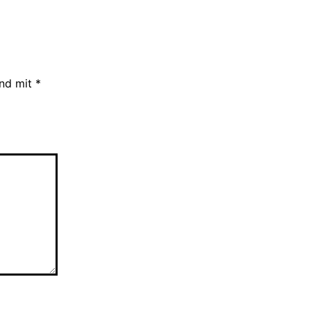
ind mit
*