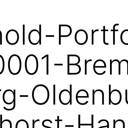
nold-Portfo
0001-Bre
g-Oldenb
horst-Han